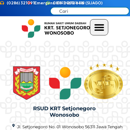
(0286) 321091
Emergensi 0811-2721-118 (SIJAGO)
0811-2969-666
RSUD KRT Setjonegoro
Wonosobo
Jl. Setjonegoro No. 01 Wonosobo 56311 Jawa Tengah