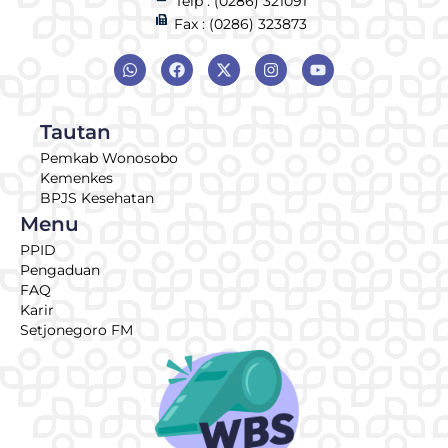
Telp : (0286) 321091
Fax : (0286) 323873
Tautan
Pemkab Wonosobo
Kemenkes
BPJS Kesehatan
Menu
PPID
Pengaduan
FAQ
Karir
Setjonegoro FM