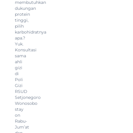
membutuhkan
dukungan
protein
tinggi,
pilih
karbohidratnya
apa.?
Yuk.
Konsultasi
sama
ahli
gizi
di
Poli
Gizi
RSUD
Setjonegoro
Wonosobo
stay
on
Rabu-
Jum’at
dan