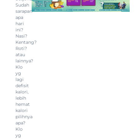
Sudah
sarapan
apa
hari
ini?
Nasi?
Kentang?
Roti?
atau
lainnya?
Klo
yg
lagi
defisit
kalori,
lebih
hemat
kalori
pilihnya
apa?
Klo
yg