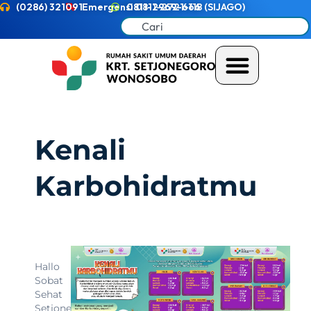
(0286) 321091
Emergensi 0811-2721-118 (SIJAGO)
0811-2969-666
Kenali
Karbohidratmu
Hallo
Sobat
Sehat
Setjonegoro.