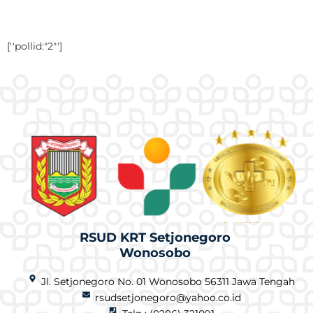
[''pollid:"2"']
RSUD KRT Setjonegoro
Wonosobo
Jl. Setjonegoro No. 01 Wonosobo 56311 Jawa Tengah
rsudsetjonegoro@yahoo.co.id