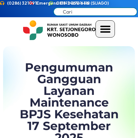
(0286) 321091
Emergensi 0811-2721-118 (SIJAGO)
0811-2969-666
Pengumuman
Gangguan
Layanan
Maintenance
BPJS Kesehatan
17 September
2025