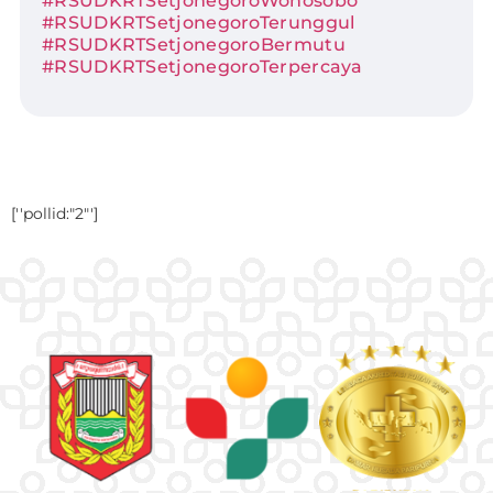
#RSUDKRTSetjonegoroWonosobo
#RSUDKRTSetjonegoroTerunggul
#RSUDKRTSetjonegoroBermutu
#RSUDKRTSetjonegoroTerpercaya
[''pollid:"2"']