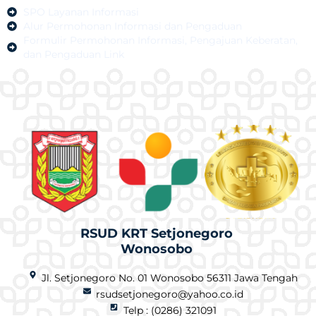
SPO Layanan Informasi
Alur Permohonan Informasi dan Pengaduan
Formulir Permohonan Informasi, Pengajuan Keberatan,
dan Pengaduan Link
RSUD KRT Setjonegoro
Wonosobo
Jl. Setjonegoro No. 01 Wonosobo 56311 Jawa Tengah
rsudsetjonegoro@yahoo.co.id
Telp : (0286) 321091