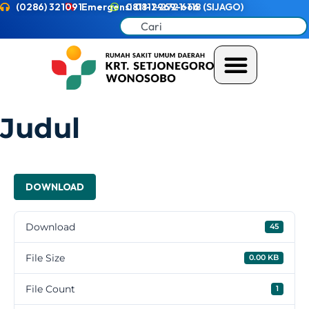
(0286) 321091
Emergensi 0811-2721-118 (SIJAGO)
0811-2969-666
Judul
DOWNLOAD
Download
45
File Size
0.00 KB
File Count
1