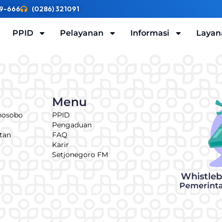
9-666
(0286) 321091
PPID
Pelayanan
Informasi
Layan
Menu
nosobo
PPID
Pengaduan
tan
FAQ
Karir
Setjonegoro FM
Whistle
Pemerint