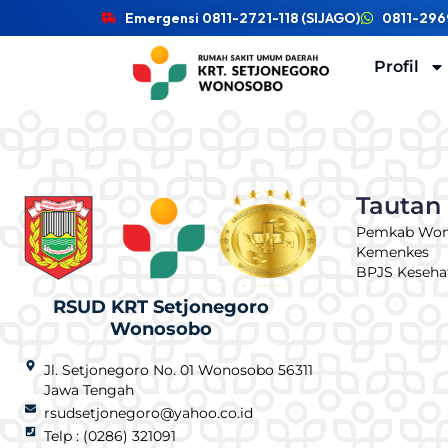
Emergensi 0811-2721-118 (SIJAGO)
0811-296
Profil
Tautan
Pemkab Wo
Kemenkes
BPJS Keseha
RSUD KRT Setjonegoro
Wonosobo
Jl. Setjonegoro No. 01 Wonosobo 56311
Jawa Tengah
rsudsetjonegoro@yahoo.co.id
Telp : (0286) 321091