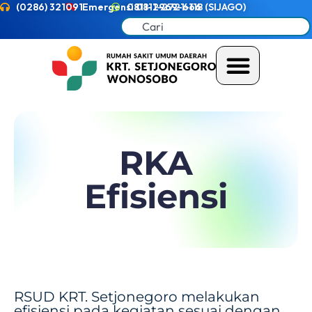
(0286) 321091
Emergensi 0811-2721-118 (SIJAGO)
0811-2969-666
RKA
Efisiensi
RSUD KRT. Setjonegoro melakukan
efisiensi pada kegiatan sesuai dengan