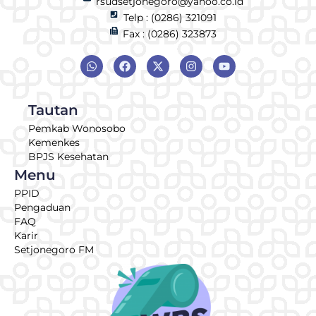
rsudsetjonegoro@yahoo.co.id
Telp : (0286) 321091
Fax : (0286) 323873
Tautan
Pemkab Wonosobo
Kemenkes
BPJS Kesehatan
Menu
PPID
Pengaduan
FAQ
Karir
Setjonegoro FM