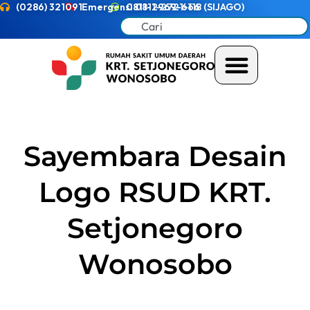
(0286) 321091
Emergensi 0811-2721-118 (SIJAGO)
0811-2969-666
Sayembara Desain
Logo RSUD KRT.
Setjonegoro
Wonosobo